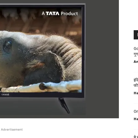
Go
गूग
An
इं
फी
H
On
H
Advertisement
ये