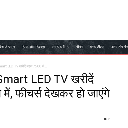
िचार्ज प्लान
टिप्स और ट्रिक्स
स्मार्ट टीवी
गेमिंग
बेस्ट डील्स
अन्य टॉप गैज
Smart LED TV खरीदें महज 7500 से...
ा Smart LED TV खरीदें
ं, फीचर्स देखकर हो जाएंगे
0