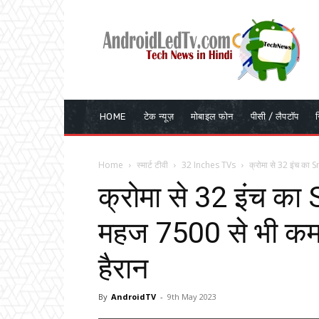
HOME
टेक न्यूज़
मोबाइल फोन
पीसी / लैपटॉप
र
Home
स्मार्ट टीवी
32 Inches TVs
क्रोमा से 32 इंच का 
क्रोमा से 32 इंच क
महज 7500 से भी कम मे
हैरान
By
AndroidTV
-
9th May 2023