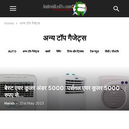
Home
अन्य टॉप गैजेट्स
अन्य टॉप गैजेट्स
AUTO
अन्य टॉप गैजेट्स
खबरें
गेमिंग
टिप्स और ट्रिक्स
टेक न्यूज़
पीसी / लैपटॉप
बेस्ट डील्स
मोबाइल फोन
रिचार्ज प्लान
स्मार्ट टीवी
बेस्ट एयर कूलर अंडर 5000: पर्सनल एयर कूलर 5000
रुपए से...
Harsh
-
21st May 2023